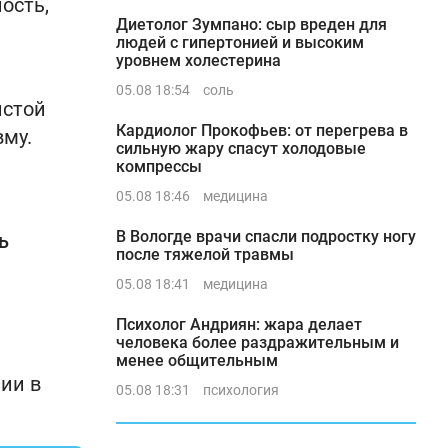
ость,
Диетолог Зумпано: сыр вреден для
людей с гипертонией и высоким
уровнем холестерина
05.08 18:54
соль
истой
Кардиолог Прокофьев: от перегрева в
му.
сильную жару спасут холодовые
компрессы
05.08 18:46
медицина
В Вологде врачи спасли подростку ногу
ь
после тяжелой травмы
05.08 18:41
медицина
Психолог Андриян: жара делает
человека более раздражительным и
менее общительным
ии в
05.08 18:31
психология