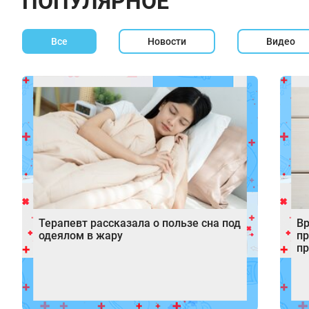
ПОПУЛЯРНОЕ
Все
Новости
Видео
Терапевт рассказала о пользе сна под
Вр
одеялом в жару
пр
пр