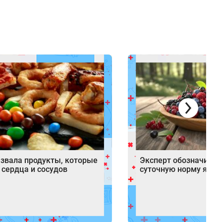
азвала продукты, которые
Эксперт обозначила 
 сердца и сосудов
суточную норму ягод