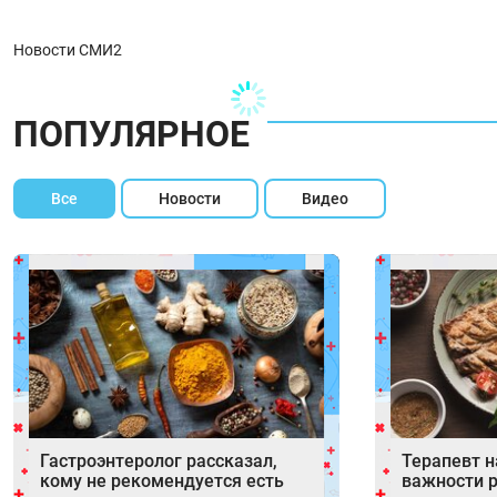
Новости СМИ2
ПОПУЛЯРНОЕ
Все
Новости
Видео
Гастроэнтеролог рассказал,
Терапевт н
кому не рекомендуется есть
важности 