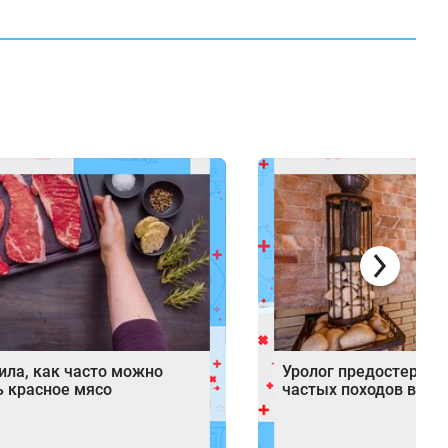
ила, как часто можно
Уролог предостерег 
ь красное мясо
частых походов в бан