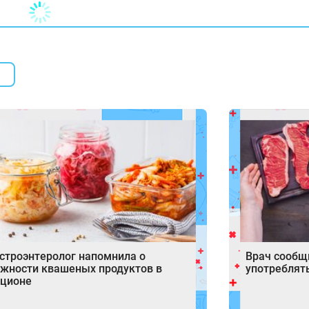
строэнтеролог напомнила о
Врач сообщ
жности квашеных продуктов в
употреблят
ационе