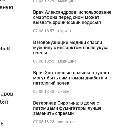
07.08 19:29
медицина
авную
Врач Александрова: использование
смартфона перед сном может
вызвать хронический недосып
07.08 18:57
гаджеты
В Новокузнецке медики спасли
нные
мужчину с инфарктом после укуса
пчелы
07.08 18:53
медицина
т
Врач Хан: ночные позывы в туалет
могут быть симптомом диабета и
патологий почек
07.08 18:43
диабет
тавов
убят
Ветеринар Сиротина: в доме с
питомцами фумигаторы лучше
заменить спреями
07.08 18:28
животные
ть