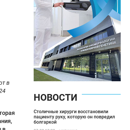
ют в
24
НОВОСТИ
Столичные хирурги восстановили
торая
пациенту руку, которую он повредил
ания,
болгаркой
 в