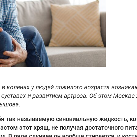
 в коленях у людей пожилого возраста возника
суставах и развитием артроза. Об этом Москве 
нышова.
ебя так называемую синовиальную жидкость, ко
астом этот хрящ, не получая достаточного пит
. В ряде случаев он вообще стирается, и кости