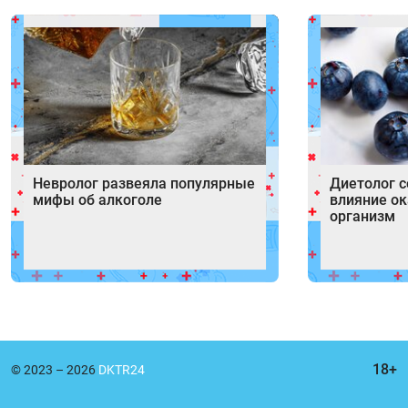
Невролог развеяла популярные
Диетолог с
мифы об алкоголе
влияние ок
организм
© 2023 – 2026
DKTR24