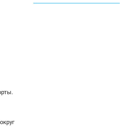
орты.
округ