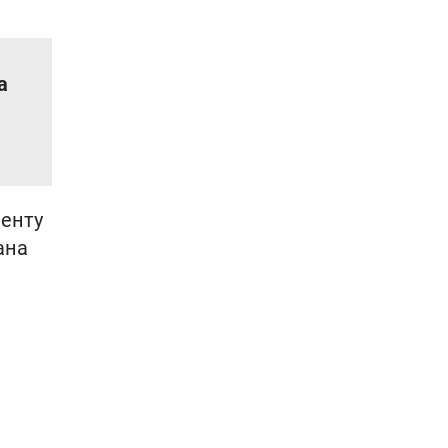
а
енту
ана