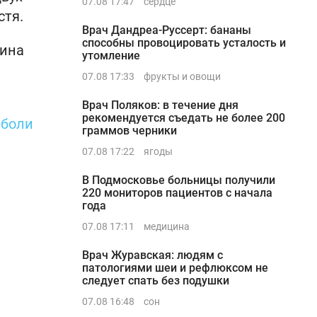
07.08 17:47
сердце
стя.
Врач Дандреа-Руссерт: бананы
способны провоцировать усталость и
чина
утомление
07.08 17:33
фрукты и овощи
Врач Поляков: в течение дня
рекомендуется съедать не более 200
е
боли
граммов черники
07.08 17:22
ягоды
В Подмосковье больницы получили
220 мониторов пациентов с начала
года
07.08 17:11
медицина
Врач Журавская: людям с
патологиями шеи и рефлюксом не
следует спать без подушки
07.08 16:48
сон