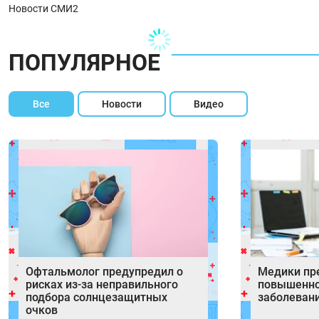
Новости СМИ2
ПОПУЛЯРНОЕ
Все
Новости
Видео
Офтальмолог предупредил о
Медики пр
рисках из-за неправильного
повышенно
подбора солнцезащитных
заболеван
очков