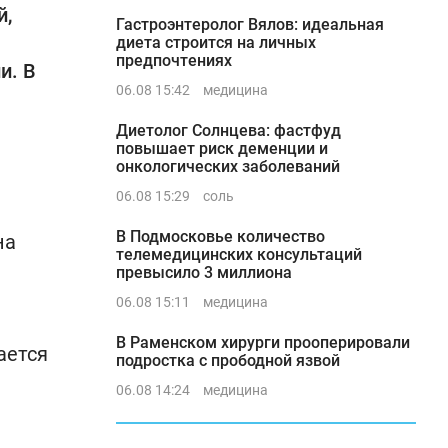
й,
Гастроэнтеролог Вялов: идеальная
диета строится на личных
предпочтениях
и. В
06.08 15:42
медицина
Диетолог Солнцева: фастфуд
повышает риск деменции и
онкологических заболеваний
06.08 15:29
соль
В Подмосковье количество
на
телемедицинских консультаций
превысило 3 миллиона
06.08 15:11
медицина
В Раменском хирурги прооперировали
ается
подростка с прободной язвой
06.08 14:24
медицина