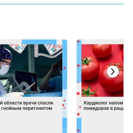
й области врачи спасли
Кардиолог напомнил 
с гнойным перитонитом
помидоров в рационе