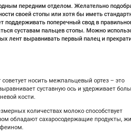
бодным передним отделом. Желательно подобр
ности своей стопы или хотя бы иметь стандарт
ет поддерживать поперечный свод в правильн
ться суставам пальцев стопы. Можно использ
ных лент выравнивать первый палец и прекрат
т советует носить межпальцевый ортез – это
выравнивает суставную ось и удерживает бол
невой кости.
резмерных количествах молоко способствует
твом обладают сахаросодержащие продукты, ж
офеином.