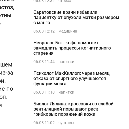
06.08 12:32
стресс
остоз,
Саратовские врачи избавили
етны
пациентку от опухоли матки размером
о
с манго
06.08 12:12
медицина
Невролог Бат: кофе помогает
замедлить процессы когнитивного
старения
06.08 11:44
напитки
ейшем
из-за
Психолог МакКиллоп: через месяц
отказа от спиртного улучшаются
и.
функции мозга
ие по
06.08 11:10
напитки
оп.
Биолог Лялина: кроссовки со слабой
м
вентиляцией повышают риск
грибковых поражений кожи
06.08 11:02
суставы