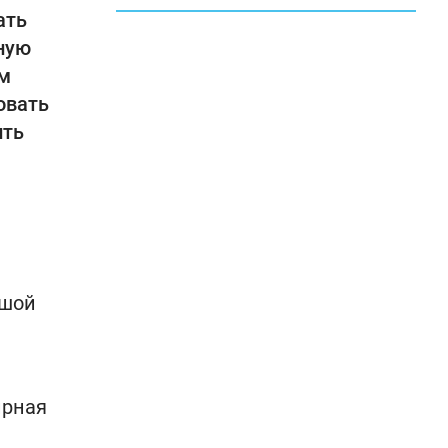
ать
ную
ом
овать
ить
ьшой
ирная