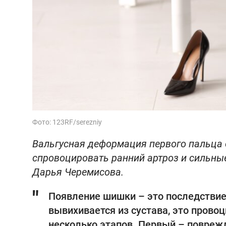
Фото: 123RF/serezniy
Вальгусная деформация первого пальца 
спровоцировать ранний артроз и сильные
Дарья Черемисова.
Появление шишки – это последствие 
вывихивается из сустава, это провоц
несколько этапов. Первый – повреж