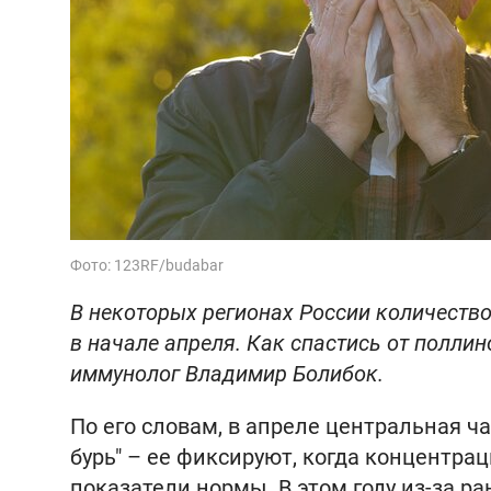
Фото: 123RF/budabar
В некоторых регионах России количеств
в начале апреля. Как спастись от поллин
иммунолог Владимир Болибок.
По его словам, в апреле центральная ч
бурь" – ее фиксируют, когда концентр
показатели нормы. В этом году из-за р