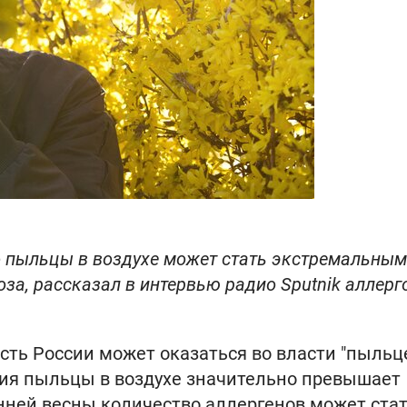
о пыльцы в воздухе может стать экстремальным
оза, рассказал в интервью радио Sputnik аллерг
асть России может оказаться во власти "пыль
ация пыльцы в воздухе значительно превышает
анней весны количество аллергенов может ста