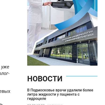
 уже
олог-
НОВОСТИ
В Подмосковье врачи удалили более
цевых
литра жидкости у пациента с
гидроцеле
ть