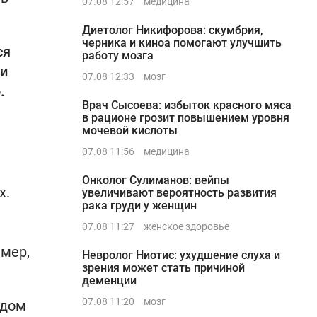
07.08 12:57
медицина
Диетолог Никифорова: скумбрия,
черника и киноа помогают улучшить
ся
работу мозга
ни
07.08 12:33
мозг
.
Врач Сысоева: избыток красного мяса
в рационе грозит повышением уровня
мочевой кислоты
07.08 11:56
медицина
Онколог Сулиманов: вейпы
х.
увеличивают вероятность развития
рака груди у женщин
07.08 11:27
женское здоровье
имер,
Невролог Ниотис: ухудшение слуха и
зрения может стать причиной
деменции
07.08 11:20
мозг
удом