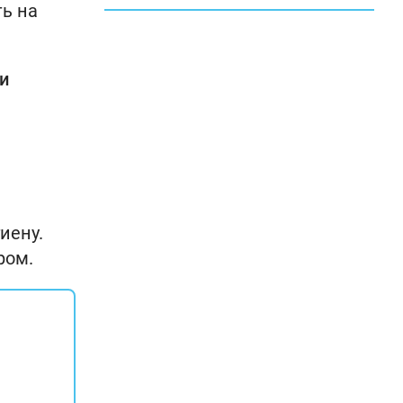
ть на
и
иену.
ром.