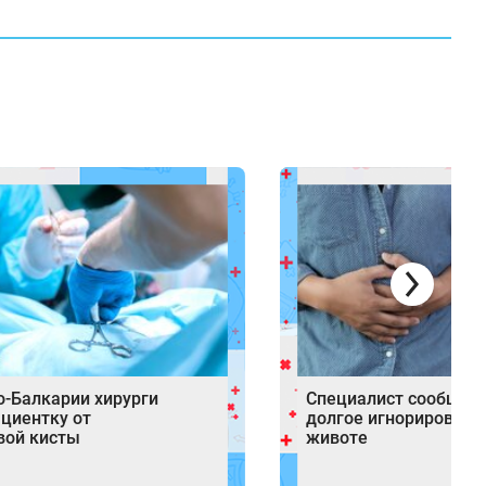
о-Балкарии хирурги
Специалист сообщил,
ациентку от
долгое игнорирование
вой кисты
животе