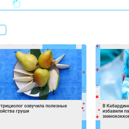
трициолог озвучила полезные
В Кабардин
ойства груши
избавили п
эхинококко