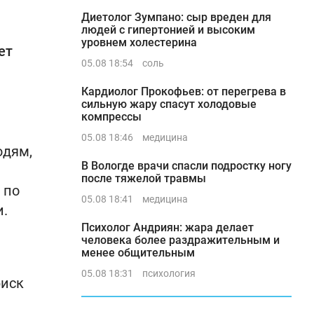
Диетолог Зумпано: сыр вреден для
людей с гипертонией и высоким
уровнем холестерина
ет
05.08 18:54
соль
Кардиолог Прокофьев: от перегрева в
сильную жару спасут холодовые
компрессы
05.08 18:46
медицина
юдям,
В Вологде врачи спасли подростку ногу
после тяжелой травмы
 по
05.08 18:41
медицина
и.
Психолог Андриян: жара делает
человека более раздражительным и
менее общительным
05.08 18:31
психология
риск