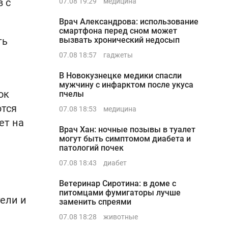
в с
07.08 19:29
медицина
Врач Александрова: использование
смартфона перед сном может
ть
вызвать хронический недосып
07.08 18:57
гаджеты
В Новокузнецке медики спасли
мужчину с инфарктом после укуса
ок
пчелы
тся
07.08 18:53
медицина
ет на
Врач Хан: ночные позывы в туалет
могут быть симптомом диабета и
патологий почек
07.08 18:43
диабет
Ветеринар Сиротина: в доме с
питомцами фумигаторы лучше
тели и
заменить спреями
07.08 18:28
животные