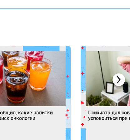
ообщил, какие напитки
Психиатр дал советы
иск онкологии
успокоиться при пан