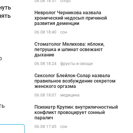
06.08 18:57
спорт
нуть
Невролог Черникова назвала
нять
хронический недосып причиной
развития деменции
06.08 18:40
сон
Стоматолог Мелихова: яблоки,
петрушка и шпинат освежают
дыхание
о
06.08 18:24
фрукты и овощи
Сексолог Блейлок-Солар назвала
правильное возбуждение секретом
женского оргазма
06.08 18:07
медицина
ть
Психиатр Крупин: внутриличностный
конфликт провоцирует сонный
паралич
06.08 17:45
сон