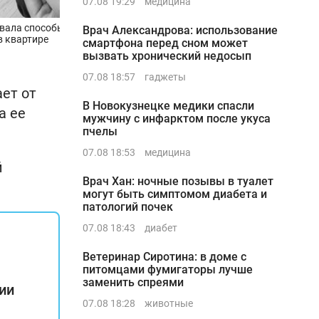
07.08 19:29
медицина
звала способы увлажнения
Врач Александрова: использование
в квартире
смартфона перед сном может
вызвать хронический недосып
07.08 18:57
гаджеты
ет от
В Новокузнецке медики спасли
а ее
мужчину с инфарктом после укуса
пчелы
07.08 18:53
медицина
й
Врач Хан: ночные позывы в туалет
могут быть симптомом диабета и
патологий почек
07.08 18:43
диабет
Ветеринар Сиротина: в доме с
питомцами фумигаторы лучше
заменить спреями
ии
07.08 18:28
животные