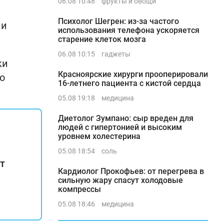
06.08 10:48
фрукты и овощи
Психолог Шегрен: из-за частого
 и
использования телефона ускоряется
старение клеток мозга
06.08 10:15
гаджеты
ки
Красноярские хирурги прооперировали
о
16-летнего пациента с кистой сердца
05.08 19:18
медицина
Диетолог Зумпано: сыр вреден для
людей с гипертонией и высоким
уровнем холестерина
05.08 18:54
соль
т
Кардиолог Прокофьев: от перегрева в
сильную жару спасут холодовые
компрессы
05.08 18:46
медицина