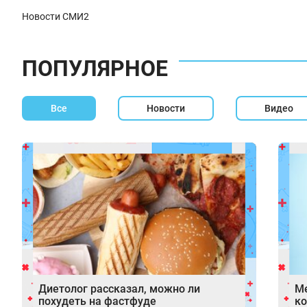
Новости СМИ2
ПОПУЛЯРНОЕ
Все
Новости
Видео
Диетолог рассказал, можно ли
Ме
похудеть на фастфуде
ко