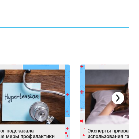
ог подсказала
Эксперты призвали о
ые меры профилактики
использования гадже