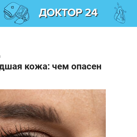
и
дшая кожа: чем опасен