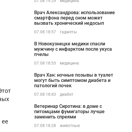
07.08 19:29
медицина
Врач Александрова: использование
смартфона перед сном может
вызвать хронический недосып
07.08 18:57
гаджеты
В Новокузнецке медики спасли
мужчину с инфарктом после укуса
пчелы
07.08 18:53
медицина
Врач Хан: ночные позывы в туалет
могут быть симптомом диабета и
патологий почек
Этот
07.08 18:43
диабет
ных
Ветеринар Сиротина: в доме с
питомцами фумигаторы лучше
заменить спреями
 ее
07.08 18:28
животные