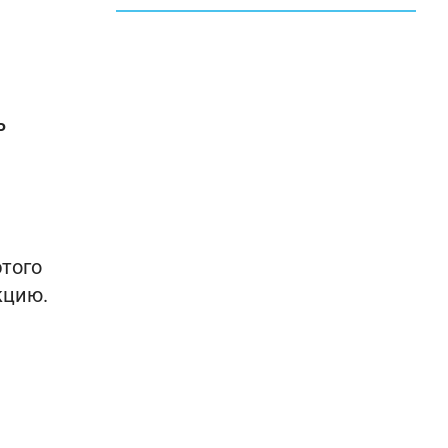
ь
того
кцию.