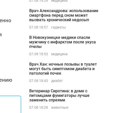
07.08 19:29
медицина
Врач Александрова: использование
смартфона перед сном может
венно
вызвать хронический недосып
07.08 18:57
гаджеты
я
В Новокузнецке медики спасли
мужчину с инфарктом после укуса
пчелы
07.08 18:53
медицина
Врач Хан: ночные позывы в туалет
могут быть симптомом диабета и
патологий почек
вению
07.08 18:43
диабет
Ветеринар Сиротина: в доме с
питомцами фумигаторы лучше
заменить спреями
07.08 18:28
животные