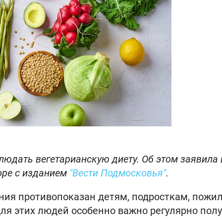
юдать вегетарианскую диету. Об этом заявила 
оре с изданием
"Вести Подмосковья"
.
ания противопоказан детям, подросткам, пожи
я этих людей особенно важно регулярно полу