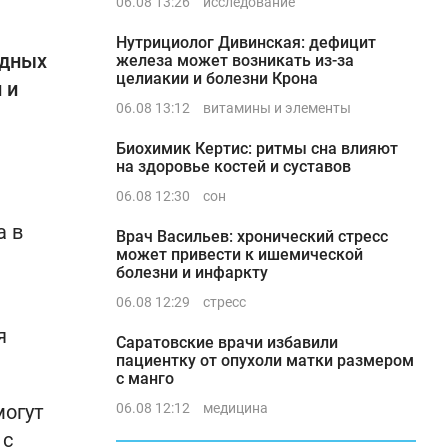
06.08 13:26
исследование
Нутрициолог Дивинская: дефицит
одных
железа может возникать из-за
целиакии и болезни Крона
 и
06.08 13:12
витамины и элементы
Биохимик Кертис: ритмы сна влияют
на здоровье костей и суставов
06.08 12:30
сон
а в
Врач Васильев: хронический стресс
может привести к ишемической
болезни и инфаркту
06.08 12:29
стресс
я
Саратовские врачи избавили
пациентку от опухоли матки размером
с манго
могут
06.08 12:12
медицина
 с