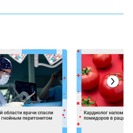
й области врачи спасли
Кардиолог напомнил 
с гнойным перитонитом
помидоров в рационе