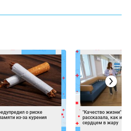
редупредил о риске
"Качество жизни": ка
памяти из-за курения
рассказала, как избе
сердцем в жару