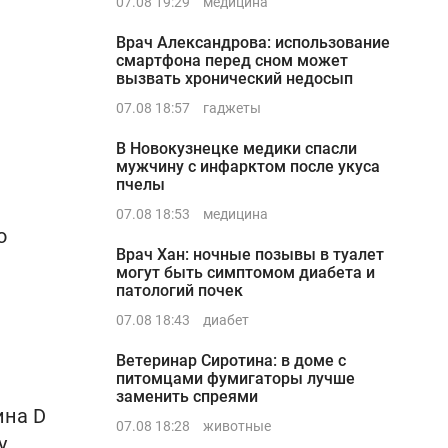
07.08 19:29
медицина
Врач Александрова: использование
смартфона перед сном может
вызвать хронический недосып
07.08 18:57
гаджеты
В Новокузнецке медики спасли
мужчину с инфарктом после укуса
пчелы
07.08 18:53
медицина
о
Врач Хан: ночные позывы в туалет
могут быть симптомом диабета и
патологий почек
07.08 18:43
диабет
Ветеринар Сиротина: в доме с
питомцами фумигаторы лучше
заменить спреями
ина D
07.08 18:28
животные
у