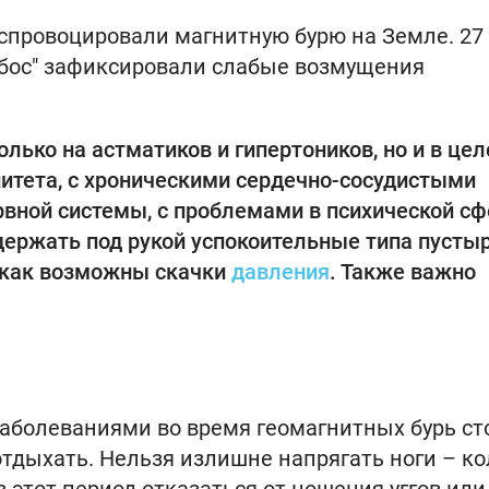
спровоцировали магнитную бурю на Земле. 27
бос" зафиксировали слабые возмущения
лько на астматиков и гипертоников, но и в цел
тета, с хроническими сердечно-сосудистыми
вной системы, с проблемами в психической сф
ржать под рукой успокоительные типа пустыр
 как возможны скачки
давления
. Также важно
заболеваниями во время геомагнитных бурь ст
отдыхать. Нельзя излишне напрягать ноги – ко