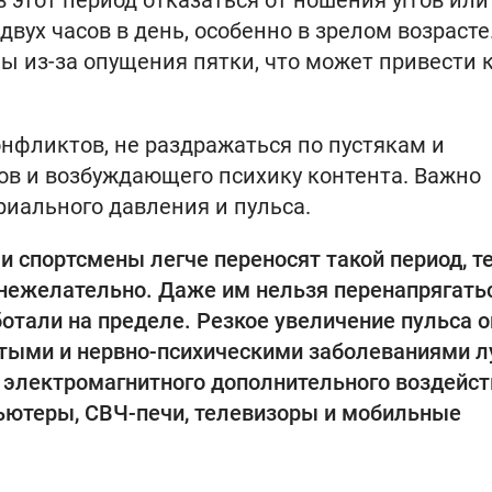
в этот период отказаться от ношения уггов или
вух часов в день, особенно в зрелом возрасте
ы из-за опущения пятки, что может привести 
онфликтов, не раздражаться по пустякам и
ов и возбуждающего психику контента. Важно
риального давления и пульса.
 спортсмены легче переносят такой период, т
 нежелательно. Даже им нельзя перенапрягатьс
отали на пределе. Резкое увеличение пульса 
стыми и нервно-психическими заболеваниями 
о электромагнитного дополнительного воздейс
ьютеры, СВЧ-печи, телевизоры и мобильные