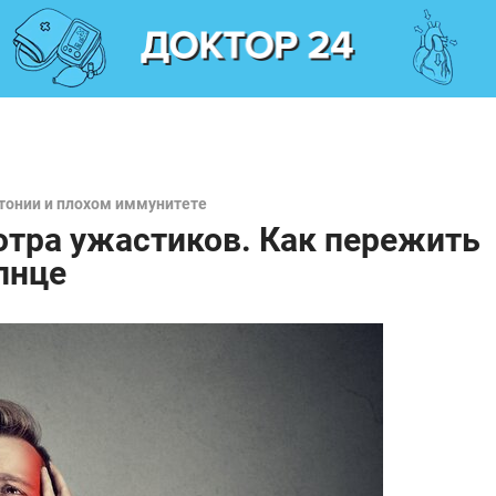
ртонии и плохом иммунитете
мотра ужастиков. Как пережить
лнце