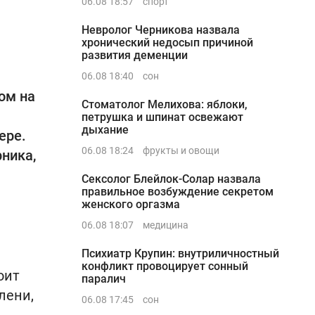
06.08 18:57
спорт
Невролог Черникова назвала
хронический недосып причиной
развития деменции
06.08 18:40
сон
ом на
Стоматолог Мелихова: яблоки,
петрушка и шпинат освежают
дыхание
ере.
06.08 18:24
фрукты и овощи
ника,
Сексолог Блейлок-Солар назвала
правильное возбуждение секретом
женского оргазма
06.08 18:07
медицина
Психиатр Крупин: внутриличностный
конфликт провоцирует сонный
оит
паралич
лени,
06.08 17:45
сон