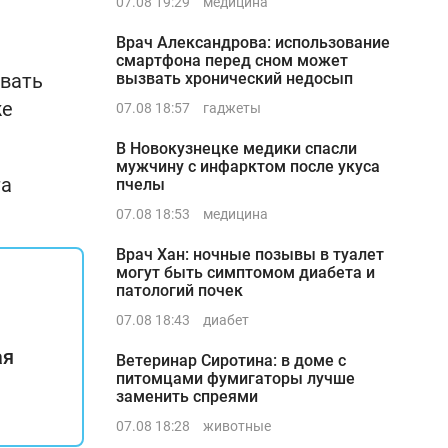
07.08 19:29
медицина
Врач Александрова: использование
смартфона перед сном может
овать
вызвать хронический недосып
же
07.08 18:57
гаджеты
В Новокузнецке медики спасли
мужчину с инфарктом после укуса
та
пчелы
07.08 18:53
медицина
Врач Хан: ночные позывы в туалет
могут быть симптомом диабета и
патологий почек
07.08 18:43
диабет
ая
Ветеринар Сиротина: в доме с
питомцами фумигаторы лучше
заменить спреями
07.08 18:28
животные