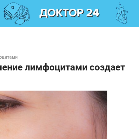
фоцитами
ечение лимфоцитами создает