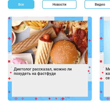
Все
Новости
Видео
Диетолог рассказал, можно ли
Ме
похудеть на фастфуде
ко
се