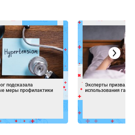
ог подсказала
Эксперты призвали о
ые меры профилактики
использования гадже