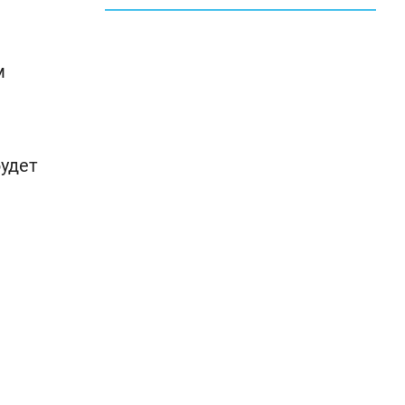
м
удет