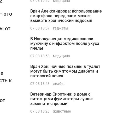
х.
07.08 19:29
медицина
Врач Александрова: использование
– это
смартфона перед сном может
вызвать хронический недосып
ы от
07.08 18:57
гаджеты
В Новокузнецке медики спасли
мужчину с инфарктом после укуса
пчелы
07.08 18:53
медицина
Врач Хан: ночные позывы в туалет
могут быть симптомом диабета и
ее
патологий почек
сть к
07.08 18:43
диабет
Ветеринар Сиротина: в доме с
питомцами фумигаторы лучше
ют
заменить спреями
07.08 18:28
животные