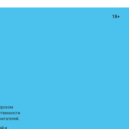
торском
ственности
читателей.
ий и