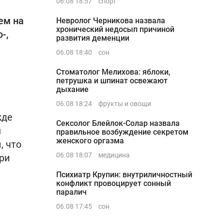
06.08 18:57
спорт
ем на
Невролог Черникова назвала
хронический недосып причиной
-,
развития деменции
06.08 18:40
сон
Стоматолог Мелихова: яблоки,
петрушка и шпинат освежают
дыхание
06.08 18:24
фрукты и овощи
жде
Сексолог Блейлок-Солар назвала
ы
правильное возбуждение секретом
женского оргазма
, что
06.08 18:07
медицина
ри
Психиатр Крупин: внутриличностный
конфликт провоцирует сонный
паралич
06.08 17:45
сон