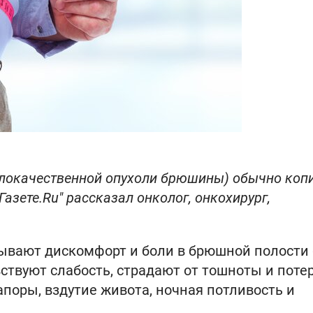
злокачественной опухоли брюшины) обычно коп
"Газете.Ru" рассказал онколог, онкохирург,
ывают дискомфорт и боли в брюшной полости 
ствуют слабость, страдают от тошноты и поте
апоры, вздутие живота, ночная потливость и