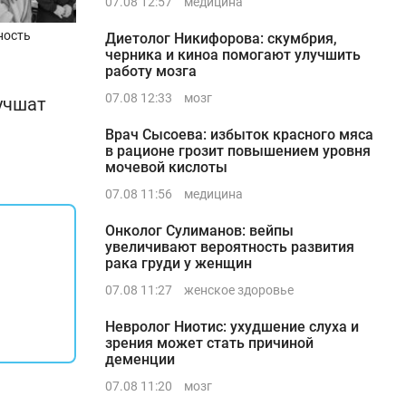
07.08 12:57
медицина
ность
Диетолог Никифорова: скумбрия,
черника и киноа помогают улучшить
работу мозга
07.08 12:33
мозг
учшат
Врач Сысоева: избыток красного мяса
в рационе грозит повышением уровня
мочевой кислоты
07.08 11:56
медицина
Онколог Сулиманов: вейпы
увеличивают вероятность развития
рака груди у женщин
07.08 11:27
женское здоровье
Невролог Ниотис: ухудшение слуха и
зрения может стать причиной
деменции
07.08 11:20
мозг