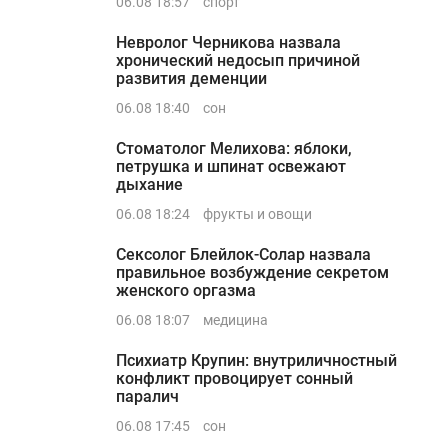
06.08 18:57
спорт
Невролог Черникова назвала
хронический недосып причиной
развития деменции
06.08 18:40
сон
Стоматолог Мелихова: яблоки,
петрушка и шпинат освежают
дыхание
06.08 18:24
фрукты и овощи
Сексолог Блейлок-Солар назвала
правильное возбуждение секретом
женского оргазма
06.08 18:07
медицина
Психиатр Крупин: внутриличностный
конфликт провоцирует сонный
паралич
06.08 17:45
сон