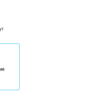
ут
ия