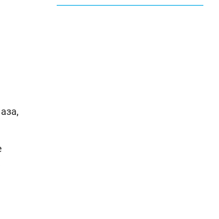
аза,
е
,