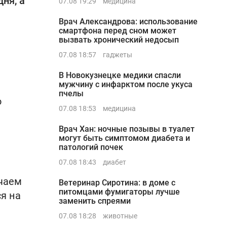
ня, а
07.08 19:29
медицина
Врач Александрова: использование
смартфона перед сном может
вызвать хронический недосып
07.08 18:57
гаджеты
В Новокузнецке медики спасли
мужчину с инфарктом после укуса
пчелы
о
07.08 18:53
медицина
Врач Хан: ночные позывы в туалет
могут быть симптомом диабета и
патологий почек
07.08 18:43
диабет
учаем
Ветеринар Сиротина: в доме с
питомцами фумигаторы лучше
я на
заменить спреями
07.08 18:28
животные