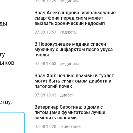
07.08 19:29
медицина
Врач Александрова: использование
смартфона перед сном может
ды,
вызвать хронический недосып
07.08 18:57
гаджеты
В Новокузнецке медики спасли
мужчину с инфарктом после укуса
гу
пчелы
выков
07.08 18:53
медицина
Врач Хан: ночные позывы в туалет
могут быть симптомом диабета и
патологий почек
07.08 18:43
диабет
тву.
Ветеринар Сиротина: в доме с
питомцами фумигаторы лучше
заменить спреями
07.08 18:28
животные