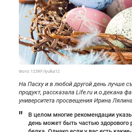
Фото: 123RF/lyulka12
На Пасху и в любой другой день лучше с
продукт, рассказала Life.ru и.о.декана 
университета просвещения Ирина Лялина
В целом многие рекомендации указыв
день может быть частью здорового р
белка. Однако если у вас есть каки