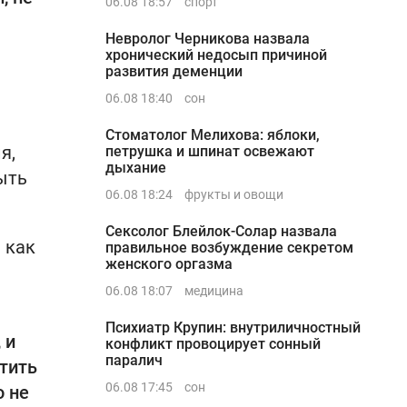
06.08 18:57
спорт
Невролог Черникова назвала
хронический недосып причиной
развития деменции
06.08 18:40
сон
Стоматолог Мелихова: яблоки,
я,
петрушка и шпинат освежают
дыхание
ыть
06.08 18:24
фрукты и овощи
Сексолог Блейлок-Солар назвала
 как
правильное возбуждение секретом
женского оргазма
06.08 18:07
медицина
Психиатр Крупин: внутриличностный
 и
конфликт провоцирует сонный
паралич
атить
06.08 17:45
сон
о не