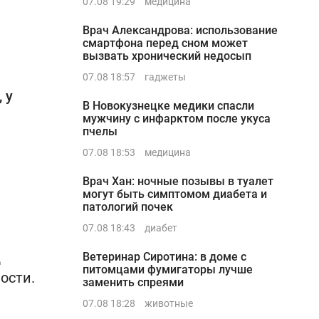
07.08 19:29
медицина
Врач Александрова: использование
смартфона перед сном может
вызвать хронический недосып
07.08 18:57
гаджеты
 у
В Новокузнецке медики спасли
мужчину с инфарктом после укуса
пчелы
07.08 18:53
медицина
Врач Хан: ночные позывы в туалет
могут быть симптомом диабета и
патологий почек
07.08 18:43
диабет
д
Ветеринар Сиротина: в доме с
питомцами фумигаторы лучше
ости.
заменить спреями
07.08 18:28
животные