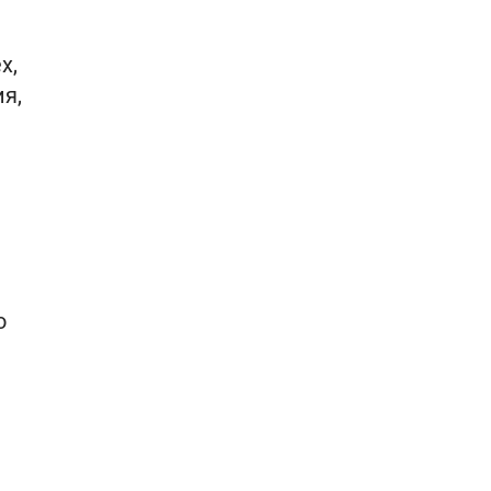
х,
я,
о