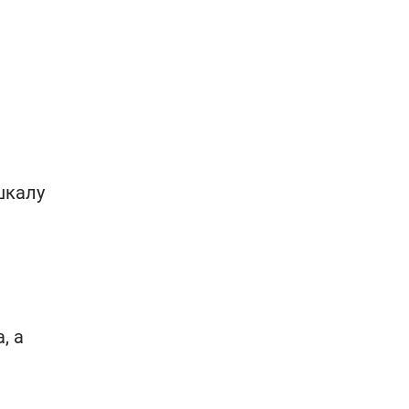
шкалу
, а