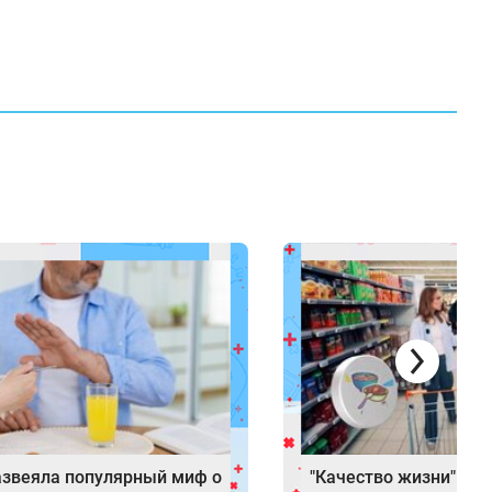
азвеяла популярный миф о
"Качество жизни": вр