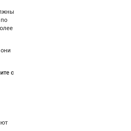
олжны
 по
более
 они
ите с
ают