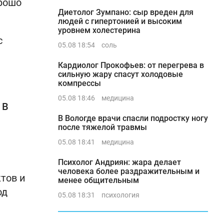
орошо
Диетолог Зумпано: сыр вреден для
людей с гипертонией и высоким
уровнем холестерина
с
05.08 18:54
соль
Кардиолог Прокофьев: от перегрева в
сильную жару спасут холодовые
компрессы
05.08 18:46
медицина
 В
В Вологде врачи спасли подростку ногу
после тяжелой травмы
05.08 18:41
медицина
Психолог Андриян: жара делает
человека более раздражительным и
тов и
менее общительным
од
05.08 18:31
психология