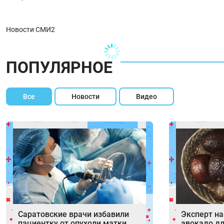
Новости СМИ2
ПОПУЛЯРНОЕ
Все
Новости
Видео
Саратовские врачи избавили
Эксперт н
пациентку от опухоли матки
авокадо дл