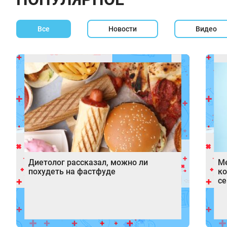
Все
Новости
Видео
Диетолог рассказал, можно ли
Ме
похудеть на фастфуде
ко
се