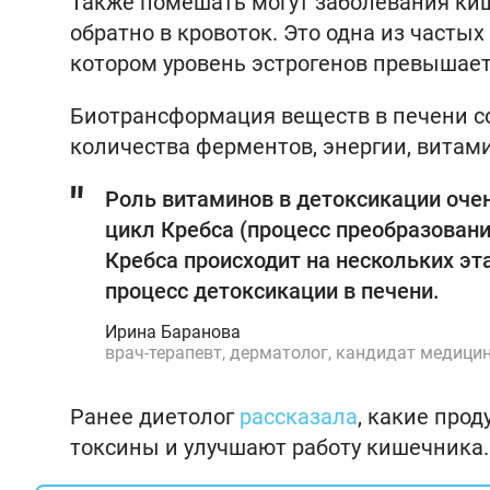
Также помешать могут заболевания ки
обратно в кровоток. Это одна из часты
котором уровень эстрогенов превышает
Биотрансформация веществ в печени сос
количества ферментов, энергии, витам
Роль витаминов в детоксикации очен
цикл Кребса (процесс преобразовани
Кребса происходит на нескольких эт
процесс детоксикации в печени.
Ирина Баранова
врач-терапевт, дерматолог, кандидат медици
Ранее диетолог
рассказала
, какие про
токсины и улучшают работу кишечника.