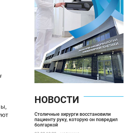
н
НОВОСТИ
лы,
уют
Столичные хирурги восстановили
пациенту руку, которую он повредил
болгаркой