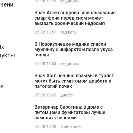
07.08 19:29
медицина
чени.
Врач Александрова: использование
смартфона перед сном может
вызвать хронический недосып
07.08 18:57
гаджеты
В Новокузнецке медики спасли
Их
мужчину с инфарктом после укуса
дукты
пчелы
07.08 18:53
медицина
Врач Хан: ночные позывы в туалет
могут быть симптомом диабета и
ее
патологий почек
07.08 18:43
диабет
Ветеринар Сиротина: в доме с
питомцами фумигаторы лучше
заменить спреями
.
07.08 18:28
животные