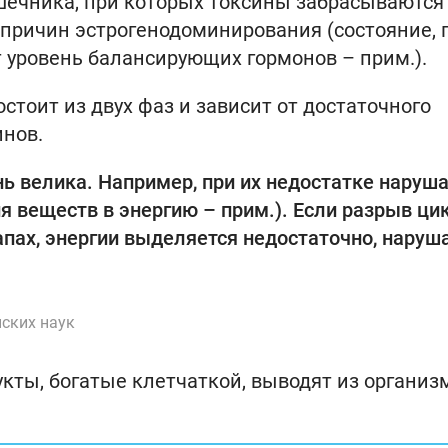
шечника, при которых токсины забрасываются
х причин эстрогенодоминирования (состояние, 
 уровень балансирующих гормонов – прим.).
тоит из двух фаз и зависит от достаточного
инов.
ь велика. Например, при их недостатке наруш
я веществ в энергию – прим.). Если разрыв ци
апах, энергии выделяется недостаточно, наруш
нских наук
дукты, богатые клетчаткой, выводят из организ