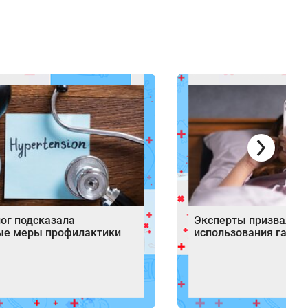
ог подсказала
Эксперты призвали о
ые меры профилактики
использования гадже