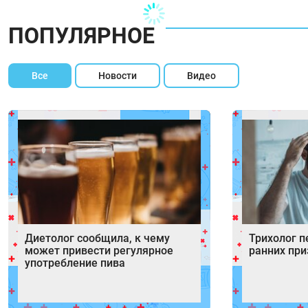
ПОПУЛЯРНОЕ
Все
Новости
Видео
Диетолог сообщила, к чему
Трихолог п
может привести регулярное
ранних пр
употребление пива