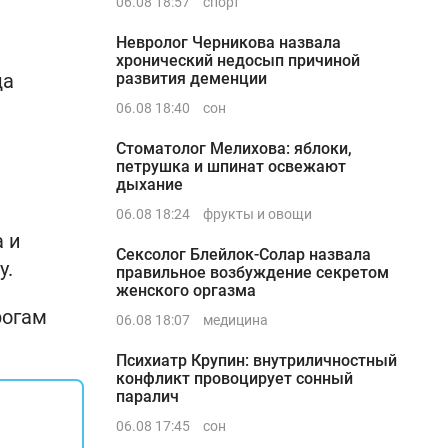
06.08 18:57
спорт
Невролог Черникова назвала
хронический недосып причиной
да
развития деменции
06.08 18:40
сон
Стоматолог Мелихова: яблоки,
петрушка и шпинат освежают
дыхание
06.08 18:24
фрукты и овощи
 и
Сексолог Блейлок-Солар назвала
у.
правильное возбуждение секретом
женского оргазма
рогам
06.08 18:07
медицина
Психиатр Крупин: внутриличностный
конфликт провоцирует сонный
паралич
06.08 17:45
сон