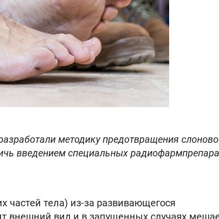
 разработали методику предотвращения слоново
стичь введением специальных радиофармпрепара
их частей тела) из-за развивающегося
ит внешний вид и в запущенных случаях меша