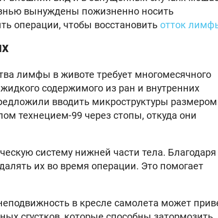
лезнью вынуждены пожизненно носить
ть операции, чтобы восстановить
отток лимф
ых
тва лимфы в животе требует многомесячного
жидкого содержимого из ран и внутренних
предложили вводить микроструктуры размером
ом технецием-99 через стопы, откуда они
ескую систему нижней части тела. Благодаря
удалять их во время операции. Это помогает
я неподвижность в кресле самолета может прив
яных сгустков, которые способны затормозить