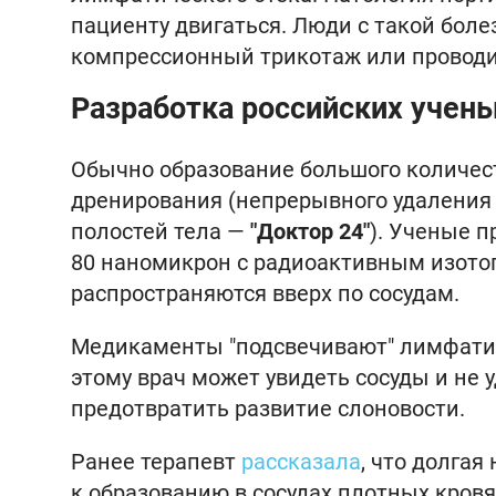
пациенту двигаться. Люди с такой бо
компрессионный трикотаж или проводи
Разработка российских учен
Обычно образование большого количес
дренирования (непрерывного удаления 
полостей тела —
"Доктор 24"
). Ученые 
80 наномикрон с радиоактивным изотоп
распространяются вверх по сосудам.
Медикаменты "подсвечивают" лимфатич
этому врач может увидеть сосуды и не 
предотвратить развитие слоновости.
Ранее терапевт
рассказала
, что долга
к образованию в сосудах плотных кров