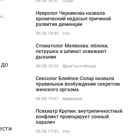
06.08 18:57
спорт
Невролог Черникова назвала
ы
.
хронический недосып причиной
развития деменции
06.08 18:40
сон
Стоматолог Мелихова: яблоки,
петрушка и шпинат освежают
дыхание
 до
06.08 18:24
фрукты и овощи
Сексолог Блейлок-Солар назвала
правильное возбуждение секретом
женского оргазма
06.08 18:07
медицина
Психиатр Крупин: внутриличностный
конфликт провоцирует сонный
паралич
ести
06.08 17:45
сон