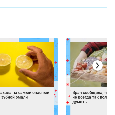
казала на самый опасный
Врач сообщила, что 
 зубной эмали
не всегда так полезн
думать