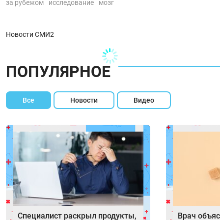
за рубежом
исследование
мозг
Новости СМИ2
ПОПУЛЯРНОЕ
Все
Новости
Видео
Специалист раскрыл продукты,
Врач объяс