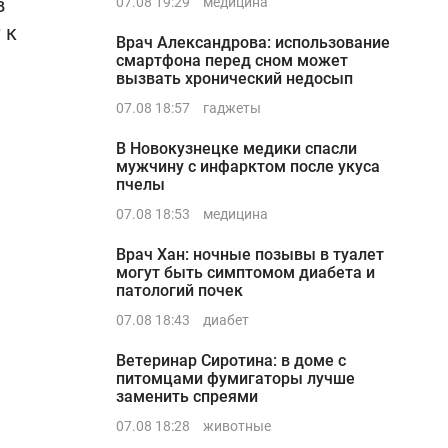
в
07.08 19:29
медицина
 к
Врач Александрова: использование
смартфона перед сном может
вызвать хронический недосып
07.08 18:57
гаджеты
В Новокузнецке медики спасли
мужчину с инфарктом после укуса
пчелы
07.08 18:53
медицина
Врач Хан: ночные позывы в туалет
могут быть симптомом диабета и
патологий почек
07.08 18:43
диабет
Ветеринар Сиротина: в доме с
питомцами фумигаторы лучше
заменить спреями
07.08 18:28
животные