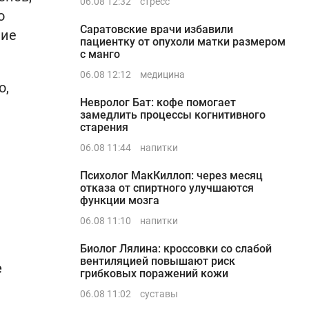
06.08 12:32
стресс
о
Саратовские врачи избавили
чие
пациентку от опухоли матки размером
с манго
06.08 12:12
медицина
о,
Невролог Бат: кофе помогает
замедлить процессы когнитивного
старения
06.08 11:44
напитки
Психолог МакКиллоп: через месяц
отказа от спиртного улучшаются
функции мозга
06.08 11:10
напитки
Биолог Лялина: кроссовки со слабой
вентиляцией повышают риск
е
грибковых поражений кожи
06.08 11:02
суставы