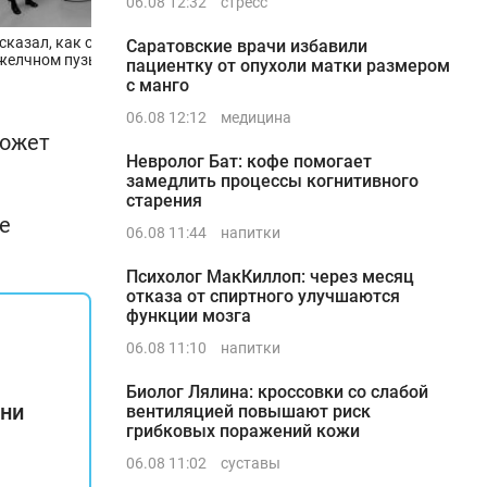
06.08 12:32
стресс
сказал, как образуются
Саратовские врачи избавили
 желчном пузыре
пациентку от опухоли матки размером
с манго
06.08 12:12
медицина
может
Невролог Бат: кофе помогает
замедлить процессы когнитивного
старения
е
06.08 11:44
напитки
Психолог МакКиллоп: через месяц
отказа от спиртного улучшаются
функции мозга
06.08 11:10
напитки
Биолог Лялина: кроссовки со слабой
они
вентиляцией повышают риск
грибковых поражений кожи
06.08 11:02
суставы