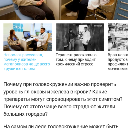
видео
Невролог рассказал,
Терапевт рассказал о
Врач назв
почему у жителей
том, к чему приводит
продуктов
мегаполисов чаще всего
хронический стресс
профилак
кружится голова
мочекамен
Почему при головокружении важно проверить
уровень глюкозы и железа в крови? Какие
препараты могут спровоцировать этот симптом?
Почему от этого чаще всего страдают жители
больших городов?
На самом ли деле головокружение может быть