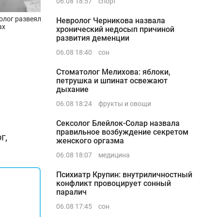
06.08 18:57
спорт
олог развеяла мифы о
Невролог Черникова назвала
ах
хронический недосып причиной
развития деменции
06.08 18:40
сон
Стоматолог Мелихова: яблоки,
петрушка и шпинат освежают
дыхание
06.08 18:24
фрукты и овощи
Сексолог Блейлок-Солар назвала
правильное возбуждение секретом
г,
женского оргазма
06.08 18:07
медицина
Психиатр Крупин: внутриличностный
конфликт провоцирует сонный
паралич
06.08 17:45
сон