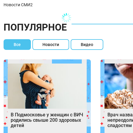
Новости СМИ2
ПОПУЛЯРНОЕ
Все
Новости
Видео
В Подмосковье у женщин с ВИЧ
Врач назв
родились свыше 200 здоровых
непреодоли
детей
сладостям