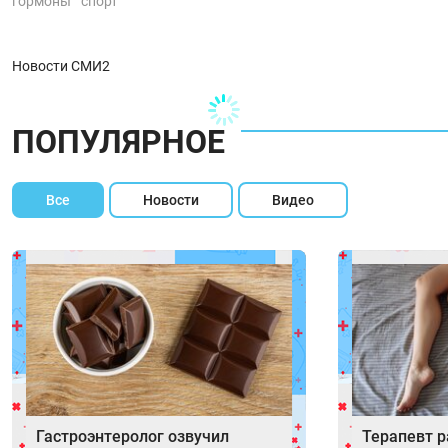
гормоны
спорт
Новости СМИ2
ПОПУЛЯРНОЕ
Все
Новости
Видео
Гастроэнтеролог озвучил
Терапевт р