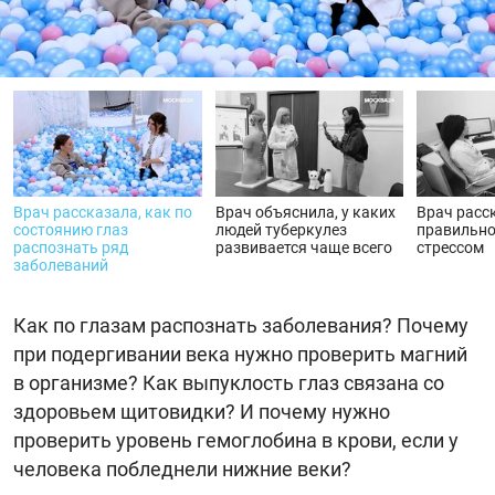
видео
Врач рассказала, как по
Врач объяснила, у каких
Врач расс
состоянию глаз
людей туберкулез
правильно
распознать ряд
развивается чаще всего
стрессом
заболеваний
Как по глазам распознать заболевания? Почему
при подергивании века нужно проверить магний
в организме? Как выпуклость глаз связана со
здоровьем щитовидки? И почему нужно
проверить уровень гемоглобина в крови, если у
человека побледнели нижние веки?