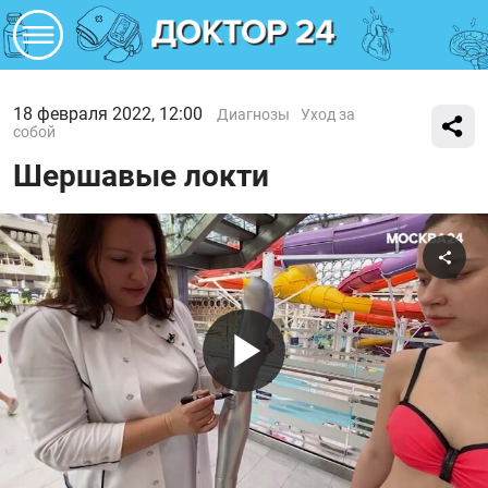
18 февраля 2022, 12:00
Диагнозы
Уход за
собой
Шершавые локти
Поде
Воспроиз
видео