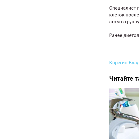
Специалист 
клеток посл
этом в групп
Ранее дието
Корегин Вла
Читайте 