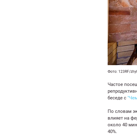
Фото: 123RF/zhy
Частое посещ
репродуктивн
беседе с
"Че
По словам эк
влияет на фе
около 40 ми
40%.