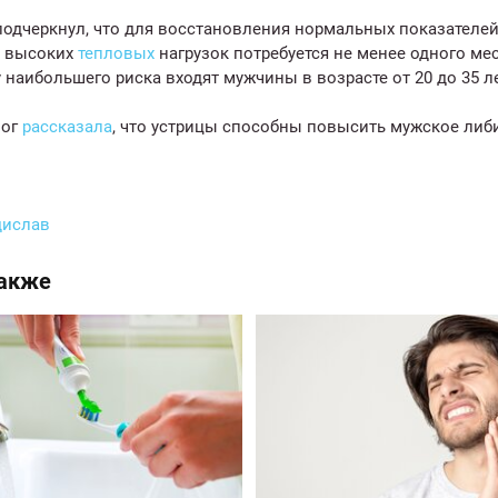
подчеркнул, что для восстановления нормальных показателе
е высоких
тепловых
нагрузок потребуется не менее одного ме
у наибольшего риска входят мужчины в возрасте от 20 до 35 ле
лог
рассказала
, что устрицы способны повысить мужское либ
дислав
также