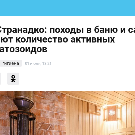
Странадко: походы в баню и с
ют количество активных
атозоидов
гигиена
01 июля, 13:21