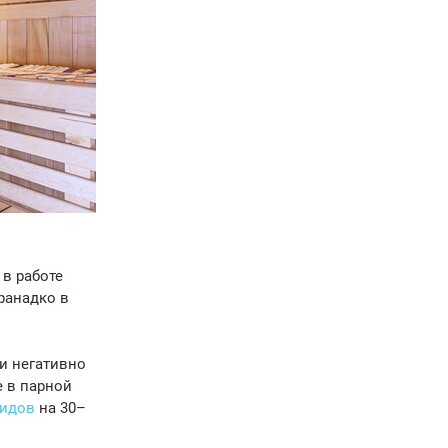
в работе
ранадко в
и негативно
 в парной
оидов
на 30–