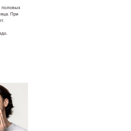
й половых
сяца. При
т.
идо.