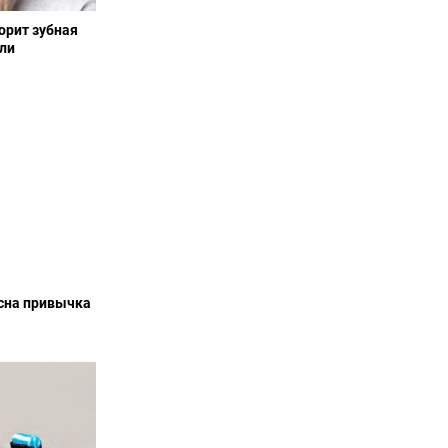
орит зубная
или
асна привычка